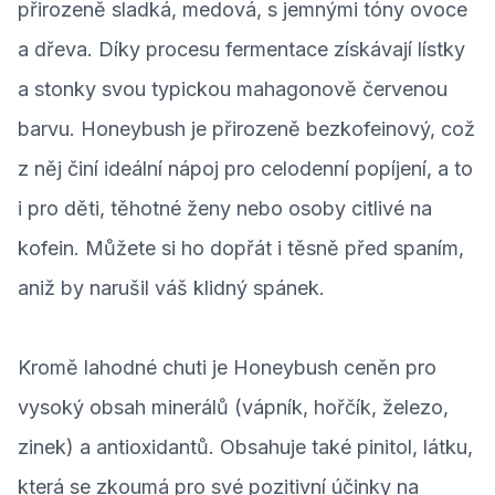
přirozeně sladká, medová, s jemnými tóny ovoce
a dřeva. Díky procesu fermentace získávají lístky
a stonky svou typickou mahagonově červenou
barvu. Honeybush je přirozeně bezkofeinový, což
z něj činí ideální nápoj pro celodenní popíjení, a to
i pro děti, těhotné ženy nebo osoby citlivé na
kofein. Můžete si ho dopřát i těsně před spaním,
aniž by narušil váš klidný spánek.
Kromě lahodné chuti je Honeybush ceněn pro
vysoký obsah minerálů (vápník, hořčík, železo,
zinek) a antioxidantů. Obsahuje také pinitol, látku,
která se zkoumá pro své pozitivní účinky na