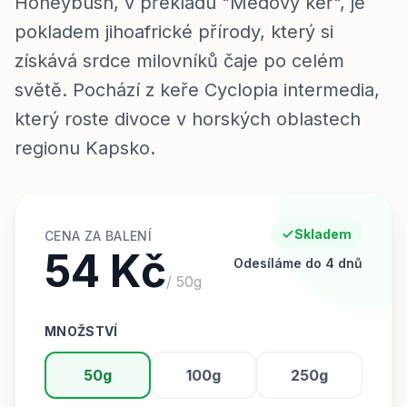
Honeybush, v překladu "Medový keř", je
pokladem jihoafrické přírody, který si
získává srdce milovníků čaje po celém
světě. Pochází z keře Cyclopia intermedia,
který roste divoce v horských oblastech
regionu Kapsko.
Skladem
CENA ZA BALENÍ
54 Kč
Odesíláme do 4 dnů
/
50
g
MNOŽSTVÍ
50g
100g
250g