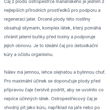
Čaj z plodů ostropestřce mariánského je jedním z
nejlepších přírodních prostředků pro podporu a
regeneraci jater. Drcené plody této rostliny
obsahují silymarin, komplex látek, který pomáhá
chránit jaterní buňky před toxiny a podporuje
jejich obnovu. Je to ideální čaj pro detoxikační
kúry a očistu organismu.
Nálev má jemnou, lehce olejnatou a bylinnou chuť.
Pro maximální účinek se doporučuje plody před
přípravou čaje čerstvě podrtit, aby se uvolnilo co
nejvíce účinných látek. Ostropestřecový čaj je
vhodný pít jako kúru, například na jaře nebo po