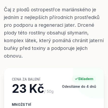
Čaj z plodů ostropestřce mariánského je
jedním z nejlepších přírodních prostředků
pro podporu a regeneraci jater. Drcené
plody této rostliny obsahují silymarin,
komplex látek, který pomáhá chránit jaterní
buňky před toxiny a podporuje jejich
obnovu.
Skladem
CENA ZA BALENÍ
23 Kč
Odesíláme do 4 dnů
/
50
g
MNOŽSTVÍ