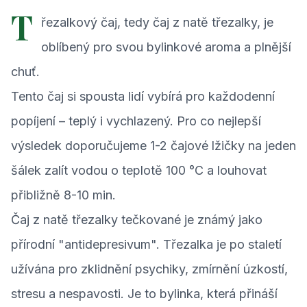
T
řezalkový čaj, tedy čaj z natě třezalky, je
oblíbený pro svou bylinkové aroma a plnější
chuť.
Tento čaj si spousta lidí vybírá pro každodenní
popíjení – teplý i vychlazený. Pro co nejlepší
výsledek doporučujeme 1-2 čajové lžičky na jeden
šálek zalít vodou o teplotě 100 °C a louhovat
přibližně 8-10 min.
Čaj z natě třezalky tečkované je známý jako
přírodní "antidepresivum". Třezalka je po staletí
užívána pro zklidnění psychiky, zmírnění úzkostí,
stresu a nespavosti. Je to bylinka, která přináší