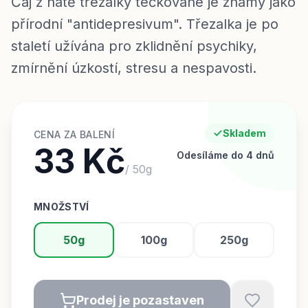
Čaj z natě třezalky tečkované je známý jako
přírodní "antidepresivum". Třezalka je po
staletí užívána pro zklidnění psychiky,
zmírnění úzkostí, stresu a nespavosti.
Skladem
CENA ZA BALENÍ
33 Kč
Odesíláme do 4 dnů
/
50
g
MNOŽSTVÍ
50g
100g
250g
Prodej je pozastaven