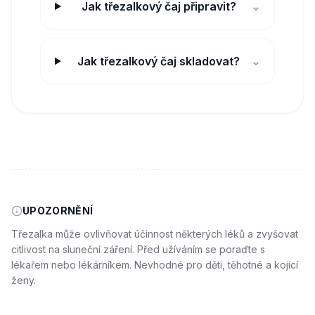
Jak třezalkový čaj připravit?
⌄
Jak třezalkový čaj skladovat?
⌄
UPOZORNĚNÍ
Třezalka může ovlivňovat účinnost některých léků a zvyšovat
citlivost na sluneční záření. Před užíváním se poraďte s
lékařem nebo lékárníkem. Nevhodné pro děti, těhotné a kojící
ženy.