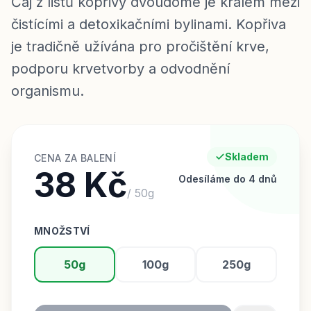
Čaj z listů kopřivy dvoudomé je králem mezi
čistícími a detoxikačními bylinami. Kopřiva
je tradičně užívána pro pročištění krve,
podporu krvetvorby a odvodnění
organismu.
Skladem
CENA ZA BALENÍ
38 Kč
Odesíláme do 4 dnů
/
50
g
MNOŽSTVÍ
50g
100g
250g