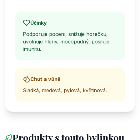
Účinky
Podporuje pocení, snižuje horečku,
uvolňuje hleny, močopudný, posiluje
imunitu.
Chuť a vůně
Sladká, medová, pylová, květinová.
Produkty s touto bylinkou