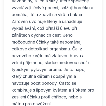
flavonoidy, silice a slizy, které společně
vyvolávají léčivé pocení, snižují horečku a
pomáhají tělu zbavit se virů a bakterií.
Zároveň uvolňuje hleny a usnadňuje
vykašlávání, což přináší úlevu při
zánětech dýchacích cest. Jeho
močopudné účinky také napomáhají
celkové detoxikaci organismu. Čaj z
bezového květu má zlatavou barvu a
velmi příjemnou, sladce medovou chuť s
typickým pylovým aroma. Je to nápoj,
který chutná dětem i dospělým a
navozuje pocit pohody. Často se
kombinuje s lipovým květem a šípkem pro
zesílení účinku proti chřipce, nebo s
mátou pro osvěžení.